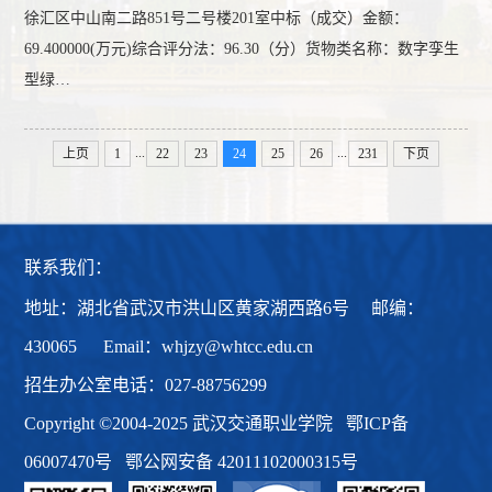
徐汇区中山南二路851号二号楼201室中标（成交）金额：
69.400000(万元)综合评分法：96.30（分）货物类名称：数字孪生
型绿…
...
...
上页
1
22
23
24
25
26
231
下页
联系我们：
地址：湖北省武汉市洪山区黄家湖西路6号 邮编：
430065 Email：whjzy@whtcc.edu.cn
招生办公室电话：027-88756299
Copyright ©2004-2025 武汉交通职业学院
鄂ICP备
06007470号
鄂公网安备 42011102000315号