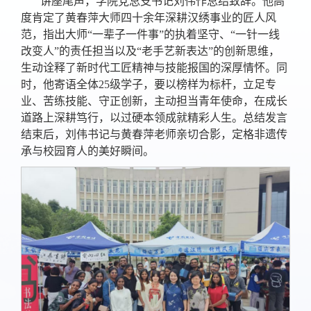
讲座尾声，学院党总支书记刘伟作总结致辞。他高
度肯定了黄春萍大师四十余年深耕汉绣事业的匠人风
范，指出大师“一辈子一件事”的执着坚守、“一针一线
改变人”的责任担当以及“老手艺新表达”的创新思维，
生动诠释了新时代工匠精神与技能报国的深厚情怀。同
时，他寄语全体25级学子，要以榜样为标杆，立足专
业、苦练技能、守正创新，主动担当青年使命，在成长
道路上深耕笃行，以过硬本领成就精彩人生。总结发言
结束后，刘伟书记与黄春萍老师亲切合影，定格非遗传
承与校园育人的美好瞬间。