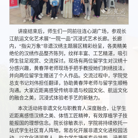
讲座结束后，师生们一同前往连心湖广场，参观长
江航运文化艺术展“一院一品”沉浸式艺术长廊。长廊
内，“指尖万象”非遗汉绣主题展区精彩纷呈，各类精美
绝伦的汉绣作品整齐陈列，纹样丰富、工艺精湛，吸引
师生驻足观赏、交流探讨。现场有两位留学生对汉绣十
分感兴趣，黄春萍老师现场手把手教授她们刺绣技法，
并向两位留学生赠送了个人作品。交流过程中，学院党
总支书记刘伟担任翻译，协助黄春萍老师与留学生顺畅
沟通。大家近距离感受传统非遗与校园文化、航运文化
的融合之美，沉浸式体验老手艺的新魅力。
本次活动将非遗文化与职教育人深度融合，让学生
近距离感悟汉绣之美、体悟工匠精神，有效厚植学子技
能报国的理想信念。院长徐敏表示，学院将持续依托一
站式学生社区育人阵地，常态化开展非遗文化进校园活
动，以文化浸润育人，助力学生锤炼专业技能、涵养匠