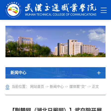
新闻中心
当前位置：
网站首页
->
新闻中心
->
媒体聚“交”
->
正文
【荆楚网（湖北日报网）】武交院开展