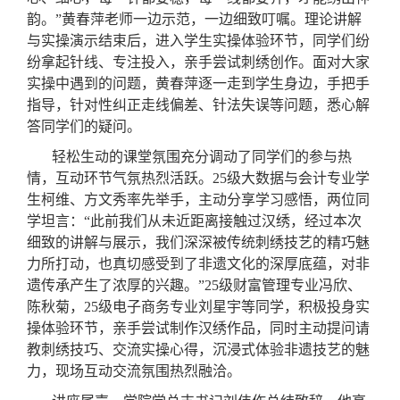
韵。”黄春萍老师一边示范，一边细致叮嘱。理论讲解
与实操演示结束后，进入学生实操体验环节，同学们纷
纷拿起针线、专注投入，亲手尝试刺绣创作。面对大家
实操中遇到的问题，黄春萍逐一走到学生身边，手把手
指导，针对性纠正走线偏差、针法失误等问题，悉心解
答同学们的疑问。
轻松生动的课堂氛围充分调动了同学们的参与热
情，互动环节气氛热烈活跃。25级大数据与会计专业学
生柯维、方文秀率先举手，主动分享学习感悟，两位同
学坦言：“此前我们从未近距离接触过汉绣，经过本次
细致的讲解与展示，我们深深被传统刺绣技艺的精巧魅
力所打动，也真切感受到了非遗文化的深厚底蕴，对非
遗传承产生了浓厚的兴趣。”25级财富管理专业冯欣、
陈秋菊，25级电子商务专业刘星宇等同学，积极投身实
操体验环节，亲手尝试制作汉绣作品，同时主动提问请
教刺绣技巧、交流实操心得，沉浸式体验非遗技艺的魅
力，现场互动交流氛围热烈融洽。