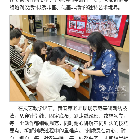
代美感的作品造型，让在场师生眼前一亮，大家近距离
领略到汉绣“似绣非画、似画非绣”的独特艺术境界。
在技艺教学环节，黄春萍老师现场示范基础刺绣技
法，从穿针引线、固定底布，到走线疏密、纹样勾勒，
每一个动作都细致规范，同时耐心讲解不同针法的技巧
要点，拆解刺绣过程中的重难点。“刺绣贵在静心、耐
心、细心，每一针都要稳，每一线都要齐，才能绣出神