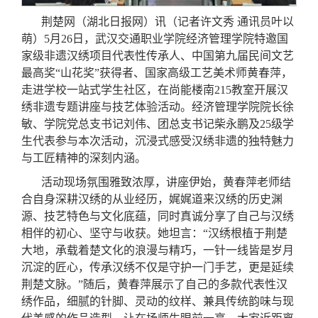
荆楚网（湖北日报网）讯（记者许文秀 通讯员叶以
萌）5月26日，武汉交通职业学院经济管理学院特邀国
家级非遗汉绣项目代表性传承人、中国第九届民间文艺
最高奖“山花奖”获得者、国家高级工艺美术师黄春萍，
走进学校一站式学生社区，在尚能楼南215教室开展汉
绣非遗专题讲座与技艺体验活动。经济管理学院院长徐
敏、学院党总支书记刘伟、团总支书记柴永鹏及25级学
生代表参与本次活动，沉浸式感受汉绣非遗的独特魅力
与工匠精神的深刻内涵。
活动现场氛围雅致浓厚，讲座伊始，黄春萍老师结
合自身深耕汉绣的从业经历，娓娓道来汉绣的历史渊
源、技艺特色与文化底蕴，同时真诚分享了自己与汉绣
相伴的初心、坚守与收获。她坦言：“汉绣根植于荆楚
大地，承载着楚文化的浪漫与精巧，一针一线皆是岁月
沉淀的匠心，传承汉绣不仅是守护一门手艺，更是延续
荆楚文脉。”随后，黄春萍展示了自己的多款代表性汉
绣作品，细腻的针脚、灵动的纹样、兼具传统韵味与现