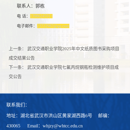
联系人：郭栋
电 话：
13986245911
电子邮件：
23722987@qq.com
上一条：
武汉交通职业学院2025年中文纸质图书采购项目
成交结果公告
下一条：
武汉交通职业学院七氟丙烷钢瓶检测维护项目成
交公告
联系我们：
地址：湖北省武汉市洪山区黄家湖西路6号 邮编：
430065 Email：whjzy@whtcc.edu.cn