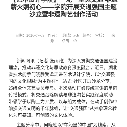
薪火照初心——学院开展交通强国主题
沙龙暨非遗陶艺创作活动
日期：2026-07-09 作者： 编辑：xcb 编号： 审核： 来
源： 点击：
49
新闻网讯（记者 张雨驰）为深入贯彻交通强国建设
理念，推动非遗文化与思政教育深度融合，近日，湖北
省技术能手何晓胜受邀走进艺术设计学院，以“交通强
国的文化根脉”为主题在“一站式”社区开展沙龙分享，
25级全体文艺委员参与。本次活动打破传统宣讲的单向
传播模式，将交通战略解读与非遗陶艺实践深度联动，
带领学子以陶土为介质、以车船为载体，在动手创作中
触摸交通文明的千年脉络，让“交通强国”从抽象理念转
化为可感知、可创造的文化体验。
主题分享中，何晓胜以“车船里的中国”为线索，从