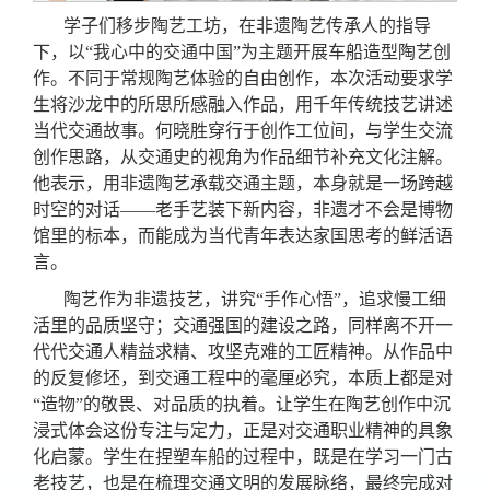
学子们移步陶艺工坊，在非遗陶艺传承人的指导
下，以“我心中的交通中国”为主题开展车船造型陶艺创
作。不同于常规陶艺体验的自由创作，本次活动要求学
生将沙龙中的所思所感融入作品，用千年传统技艺讲述
当代交通故事。何晓胜穿行于创作工位间，与学生交流
创作思路，从交通史的视角为作品细节补充文化注解。
他表示，用非遗陶艺承载交通主题，本身就是一场跨越
时空的对话——老手艺装下新内容，非遗才不会是博物
馆里的标本，而能成为当代青年表达家国思考的鲜活语
言。
陶艺作为非遗技艺，讲究“手作心悟”，追求慢工细
活里的品质坚守；交通强国的建设之路，同样离不开一
代代交通人精益求精、攻坚克难的工匠精神。从作品中
的反复修坯，到交通工程中的毫厘必究，本质上都是对
“造物”的敬畏、对品质的执着。让学生在陶艺创作中沉
浸式体会这份专注与定力，正是对交通职业精神的具象
化启蒙。学生在捏塑车船的过程中，既是在学习一门古
老技艺，也是在梳理交通文明的发展脉络，最终完成对