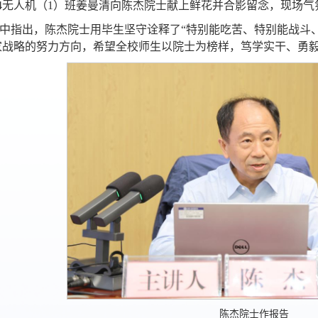
4无人机（1）班姜曼清向陈杰院士献上鲜花并合影留念，现场气
中指出，陈杰院士用毕生坚守诠释了“特别能吃苦、特别能战斗
战略的努力方向，希望全校师生以院士为榜样，笃学实干、勇毅
陈杰院士作报告